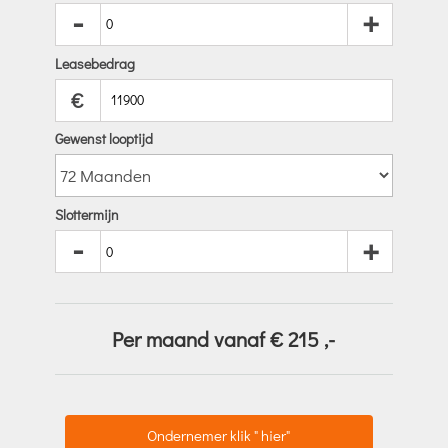
-
+
Leasebedrag
€
Gewenst looptijd
Slottermijn
-
+
Per maand vanaf €
215
,-
Ondernemer klik " hier"