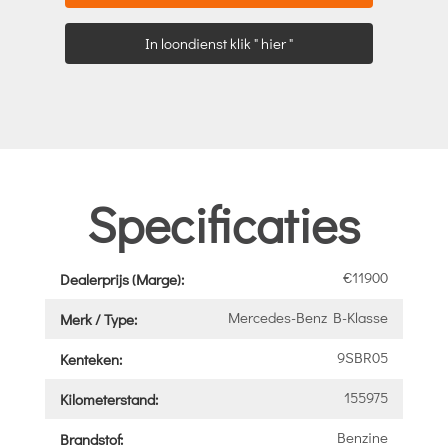
In loondienst klik " hier "
Specificaties
€11900
Dealerprijs (Marge):
Mercedes-Benz B-Klasse
Merk / Type:
9SBR05
Kenteken:
155975
Kilometerstand:
Benzine
Brandstof: