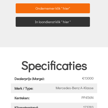
Ondernemer klik " hier"
In loondienst klik " hier "
Specificaties
€13000
Dealerprijs (Marge):
Mercedes-Benz A-Klasse
Merk / Type:
PP456N
Kenteken:
173783
Kilometerstand: