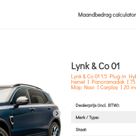
Maandbedrag calculator
Lynk & Co 01
Lynk & Co 01 1.5 Plug-in H
hemel I Panoramadak I 75 
Map Navi I Carplay I 20 in
Dealerprijs (incl. BTW):
Merk / Type:
Staat: