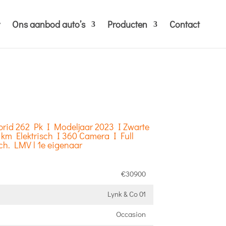
Ons aanbod auto’s
Producten
Contact
ybrid 262 Pk I Modeljaar 2023 I Zwarte
km Elektrisch I 360 Camera I Full
ch. LMV l 1e eigenaar
€30900
Lynk & Co 01
Occasion