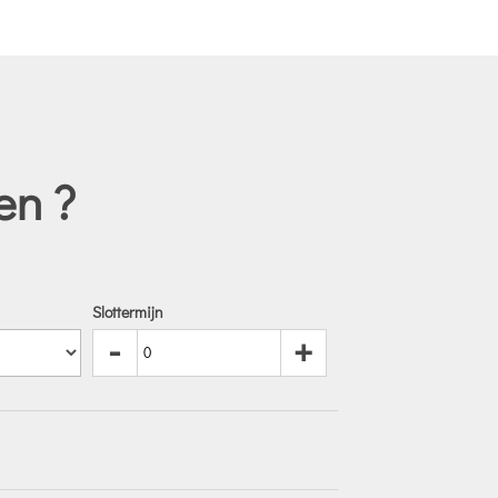
en ?
Slottermijn
-
+