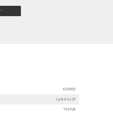
 "
€30900
Lynk & Co 01
T437VB