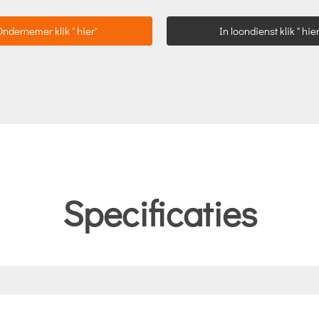
Ondernemer klik " hier"
In loondienst klik " hier
Specificaties