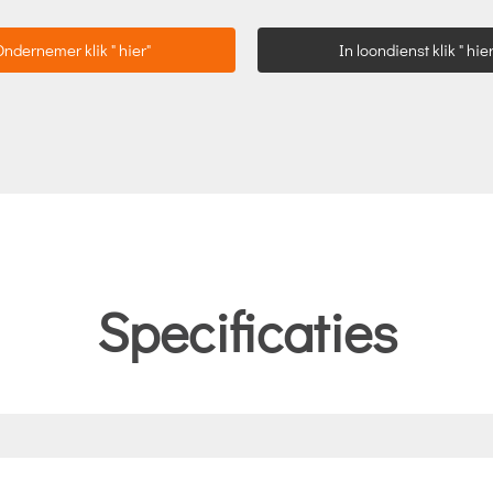
Ondernemer klik " hier"
In loondienst klik " hier
Specificaties