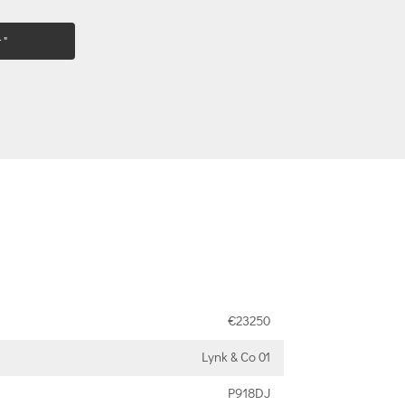
 "
€23250
Lynk & Co 01
P918DJ