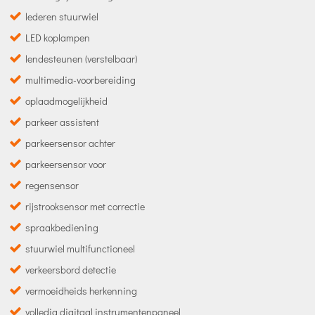
lederen stuurwiel
LED koplampen
lendesteunen (verstelbaar)
multimedia-voorbereiding
oplaadmogelijkheid
parkeer assistent
parkeersensor achter
parkeersensor voor
regensensor
rijstrooksensor met correctie
spraakbediening
stuurwiel multifunctioneel
verkeersbord detectie
vermoeidheids herkenning
volledig digitaal instrumentenpaneel