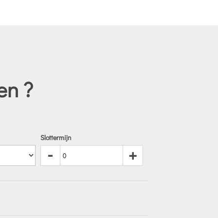
en ?
Slottermijn
-
+