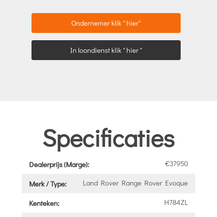
Ondernemer klik " hier"
In loondienst klik " hier "
Specificaties
€37950
Dealerprijs (Marge):
Land Rover Range Rover Evoque
Merk / Type:
H784ZL
Kenteken: