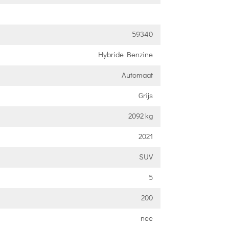
59340
Hybride Benzine
Automaat
Grijs
2092 kg
2021
SUV
5
200
nee