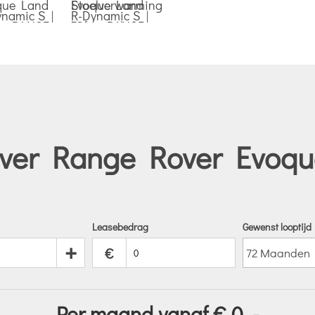
er Range Rover Evoque
Leasebedrag
Gewenst looptijd
+
€
Per maand vanaf €
0
,-