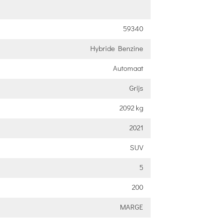
59340
Hybride Benzine
Automaat
Grijs
2092 kg
2021
SUV
5
200
MARGE