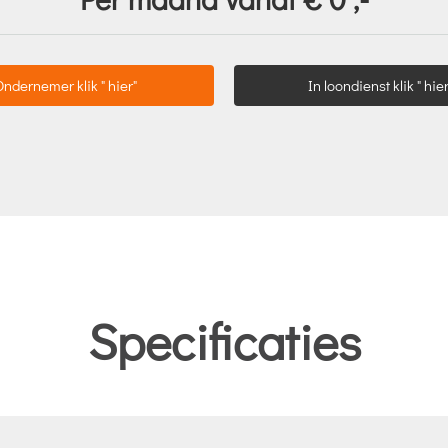
Ondernemer klik " hier"
In loondienst klik " hier
Specificaties