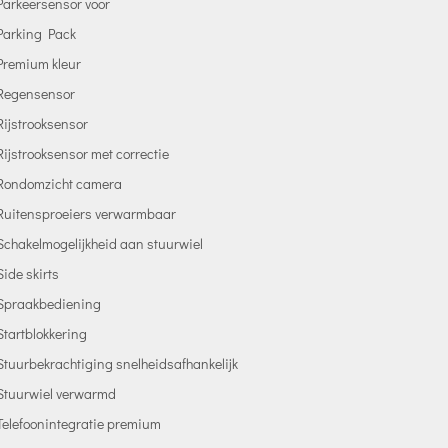
Parkeersensor voor
Parking Pack
Premium kleur
Regensensor
Rijstrooksensor
Rijstrooksensor met correctie
Rondomzicht camera
Ruitensproeiers verwarmbaar
Schakelmogelijkheid aan stuurwiel
Side skirts
Spraakbediening
Startblokkering
Stuurbekrachtiging snelheidsafhankelijk
Stuurwiel verwarmd
Telefoonintegratie premium