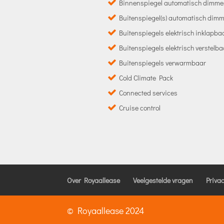
Binnenspiegel automatisch dimm
Buitenspiegel(s) automatisch dim
Buitenspiegels elektrisch inklapba
Buitenspiegels elektrisch verstelba
Buitenspiegels verwarmbaar
Cold Climate Pack
Connected services
Cruise control
Over Royaallease
Veelgestelde vragen
Priva
© Royaallease 2024