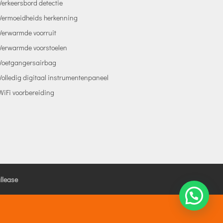
Verkeersbord detectie
Vermoeidheids herkenning
Verwarmde voorruit
Verwarmde voorstoelen
Voetgangersairbag
Volledig digitaal instrumentenpaneel
WiFi voorbereiding
llease