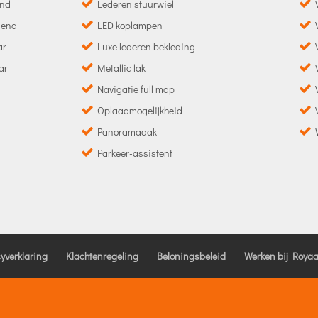
end
Lederen stuurwiel
mend
LED koplampen
ar
Luxe lederen bekleding
ar
Metallic lak
Navigatie full map
Oplaadmogelijkheid
Panoramadak
Parkeer-assistent
cyverklaring
Klachtenregeling
Beloningsbeleid
Werken bij Royaa