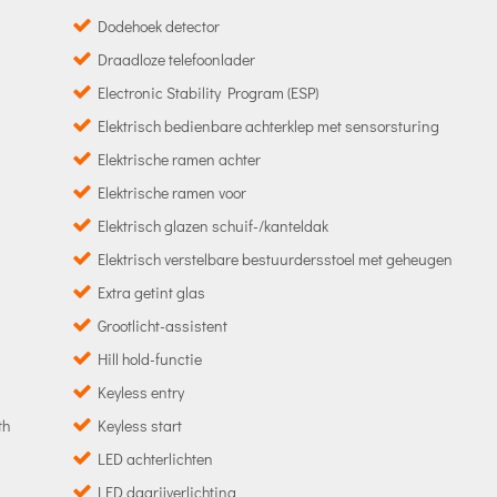
Dodehoek detector
Draadloze telefoonlader
Electronic Stability Program (ESP)
Elektrisch bedienbare achterklep met sensorsturing
Elektrische ramen achter
Elektrische ramen voor
Elektrisch glazen schuif-/kanteldak
Elektrisch verstelbare bestuurdersstoel met geheugen
Extra getint glas
Grootlicht-assistent
Hill hold-functie
Keyless entry
th
Keyless start
LED achterlichten
LED dagrijverlichting