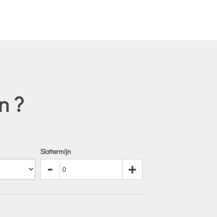
n ?
Slottermijn
-
+