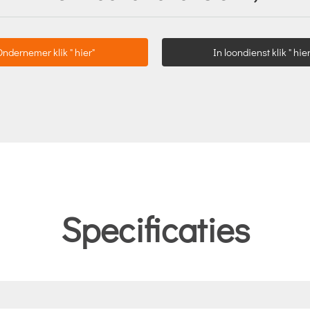
Ondernemer klik " hier"
In loondienst klik " hier
Specificaties