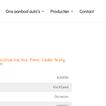
Ons aanbod auto’s
Producten
Contact
utiveLine, Aut, Pano, Leder, 1e eig,
h!
€20950
Kia XCeed
Occasion
H204VV