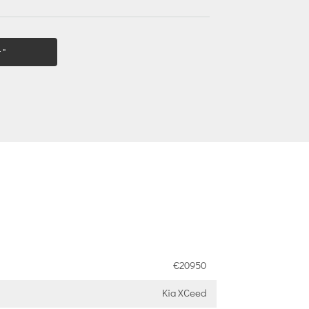
 "
€20950
Kia XCeed