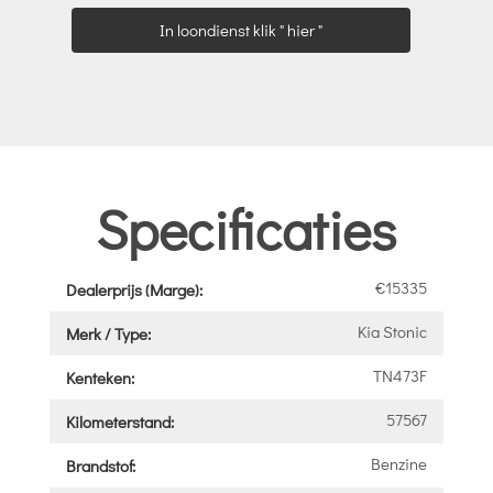
In loondienst klik " hier "
Specificaties
€15335
Dealerprijs (Marge):
Kia Stonic
Merk / Type:
TN473F
Kenteken:
57567
Kilometerstand:
Benzine
Brandstof: