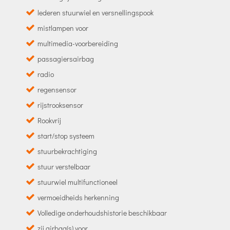
lederen stuurwiel en versnellingspook
mistlampen voor
multimedia-voorbereiding
passagiersairbag
radio
regensensor
rijstrooksensor
Rookvrij
start/stop systeem
stuurbekrachtiging
stuur verstelbaar
stuurwiel multifunctioneel
vermoeidheids herkenning
Volledige onderhoudshistorie beschikbaar
zij airbag(s) voor