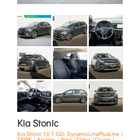
Kia Stonic
Kia Stonic 1.0 T-GDi DynamicLinePlusLine |
120PK | Keyless | Navi | Clima | Cruise |