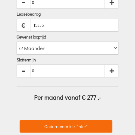
-
+
Leasebedrag
€
Gewenst looptijd
Slottermijn
-
+
Per maand vanaf €
277
,-
Ondernemer klik " hier"