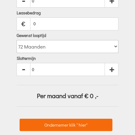
-
+
Leasebedrag
€
Gewenst looptijd
Slottermijn
-
+
Per maand vanaf €
0
,-
Ondernemer klik " hier"