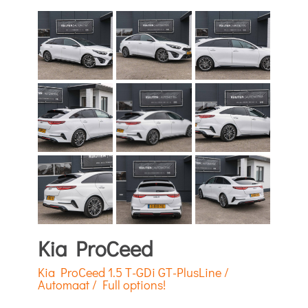
Kia ProCeed
Kia ProCeed 1.5 T-GDi GT-PlusLine /
Automaat / Full options!