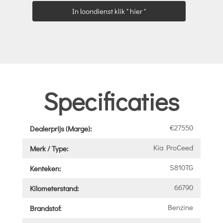
In loondienst klik " hier "
Specificaties
€27550
Dealerprijs (Marge):
Kia ProCeed
Merk / Type:
S810TG
Kenteken:
66790
Kilometerstand:
Benzine
Brandstof: