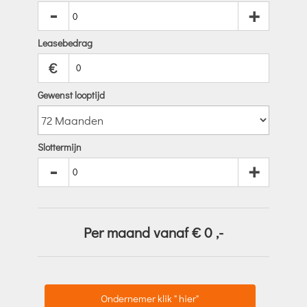
-
+
Leasebedrag
€
Gewenst looptijd
Slottermijn
-
+
Per maand vanaf €
0
,-
Ondernemer klik " hier"