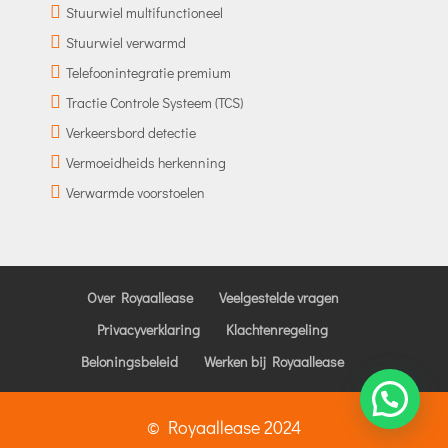
Stuurwiel multifunctioneel
Stuurwiel verwarmd
Telefoonintegratie premium
Tractie Controle Systeem (TCS)
Verkeersbord detectie
Vermoeidheids herkenning
Verwarmde voorstoelen
Over Royaallease
Veelgestelde vragen
Privacyverklaring
Klachtenregeling
Beloningsbeleid
Werken bij Royaallease
© Royaallease 2024