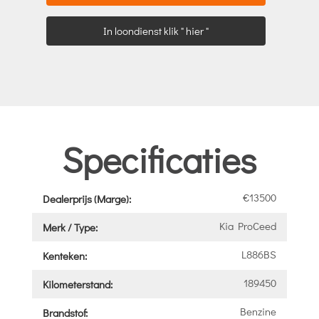
In loondienst klik " hier "
Specificaties
€13500
Dealerprijs (Marge):
Kia ProCeed
Merk / Type:
L886BS
Kenteken:
189450
Kilometerstand:
Benzine
Brandstof: