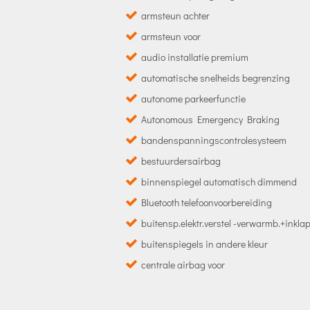
armsteun achter
armsteun voor
audio installatie premium
automatische snelheids begrenzing
autonome parkeerfunctie
Autonomous Emergency Braking
bandenspanningscontrolesysteem
bestuurdersairbag
binnenspiegel automatisch dimmend
Bluetooth telefoonvoorbereiding
buitensp.elektr.verstel -verwarmb.+inkl
buitenspiegels in andere kleur
centrale airbag voor