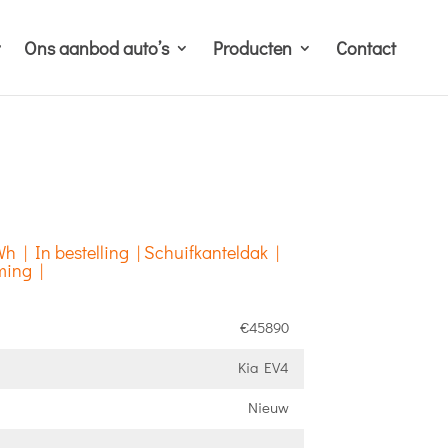
Ons aanbod auto’s
Producten
Contact
h | In bestelling | Schuifkanteldak |
ming |
€45890
Kia EV4
Nieuw