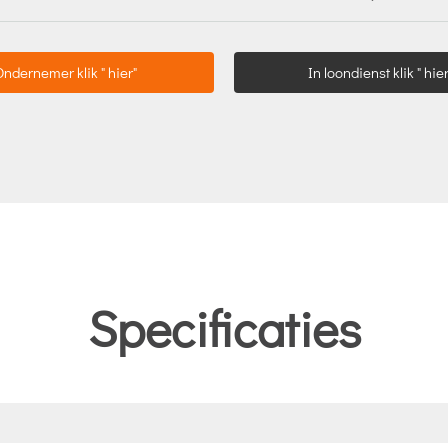
Ondernemer klik " hier"
In loondienst klik " hier
Specificaties