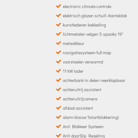
electronic climate controle
elektrisch glazen schuif-/kanteldak
kunstlederen bekleding
lichtmetalen velgen 5-spaaks 19"
metaalkleur
navigatiesysteem full map
voorstoelen verwarmd
11 kW lader
achterbank in delen neerklapbaar
achteruitrij assistent
achteruitrijcamera
afdaal assistent
alarm klasse 1(startblokkering)
Anti Blokkeer Systeem
Anti doorSlip Regeling