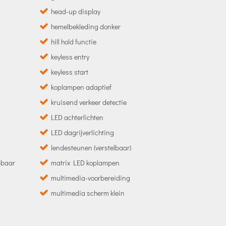
head-up display
hemelbekleding donker
hill hold functie
keyless entry
keyless start
koplampen adaptief
kruisend verkeer detectie
LED achterlichten
LED dagrijverlichting
lendesteunen (verstelbaar)
apbaar
matrix LED koplampen
multimedia-voorbereiding
multimedia scherm klein