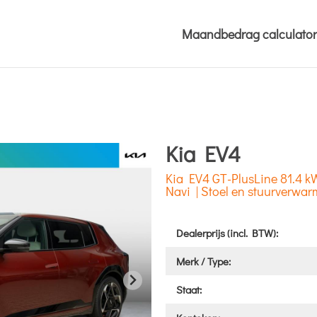
Maandbedrag calculator
Kia EV4
Kia EV4 GT-PlusLine 81.4 kW
Navi | Stoel en stuurverwar
Dealerprijs (incl. BTW):
Merk / Type:
Staat: