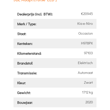
€20945
Dealerprijs (incl. BTW):
Kia e-Niro
Merk / Type:
Occasion
Staat:
H978PX
Kenteken:
97103
Kilometerstand:
Elektrisch
Brandstof:
Automaat
Transmissie:
Zwart
Kleur:
1712 kg
Gewicht:
2020
Bouwjaar: