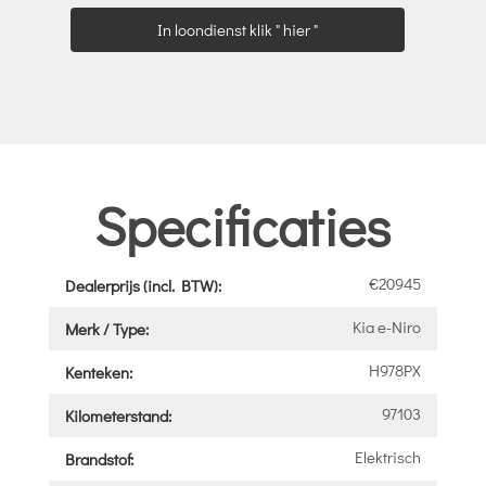
In loondienst klik " hier "
Specificaties
€20945
Dealerprijs (incl. BTW):
Kia e-Niro
Merk / Type:
H978PX
Kenteken:
97103
Kilometerstand:
Elektrisch
Brandstof: