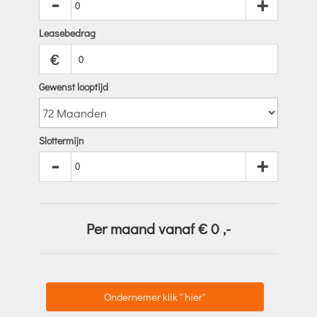
-
+
Leasebedrag
€
Gewenst looptijd
Slottermijn
-
+
Per maand vanaf €
0
,-
Ondernemer klik " hier"