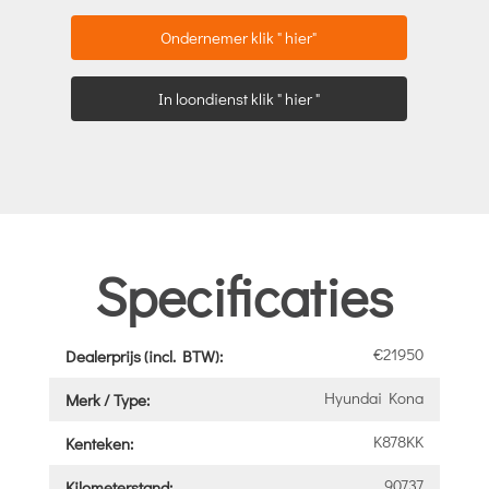
Ondernemer klik " hier"
In loondienst klik " hier "
Specificaties
€21950
Dealerprijs (incl. BTW):
Hyundai Kona
Merk / Type:
K878KK
Kenteken:
90737
Kilometerstand: