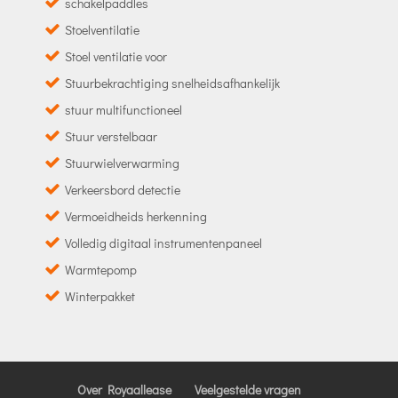
schakelpaddles
Stoelventilatie
Stoel ventilatie voor
Stuurbekrachtiging snelheidsafhankelijk
stuur multifunctioneel
Stuur verstelbaar
Stuurwielverwarming
Verkeersbord detectie
Vermoeidheids herkenning
Volledig digitaal instrumentenpaneel
Warmtepomp
Winterpakket
Over Royaallease
Veelgestelde vragen