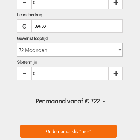
-
+
Leasebedrag
€
Gewenst looptijd
Slottermijn
-
+
Per maand vanaf €
722
,-
Ondernemer klik " hier"