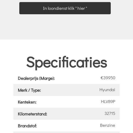
In loondienst klik " hier "
Specificaties
€39950
Dealerprijs (Marge):
Hyundai
Merk / Type:
HLV89P
Kenteken:
32715
Kilometerstand:
Benzine
Brandstof: