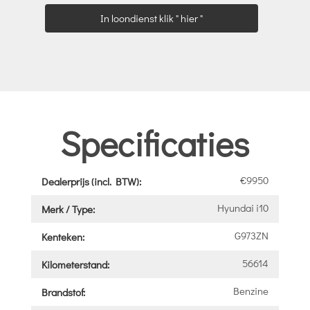
In loondienst klik " hier "
Specificaties
€9950
Dealerprijs (incl. BTW):
Hyundai i10
Merk / Type:
G973ZN
Kenteken:
56614
Kilometerstand:
Benzine
Brandstof: