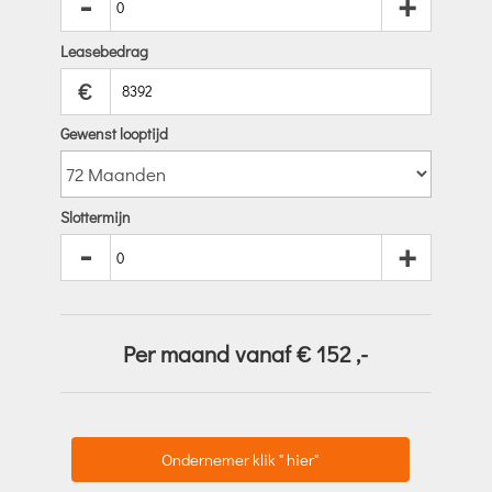
-
+
Leasebedrag
€
Gewenst looptijd
Slottermijn
-
+
Per maand vanaf €
152
,-
Ondernemer klik " hier"