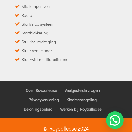
Mistlampen voor
Radio
Start/stop systeem
Startblokkering
Stuurbekrachtiging
Stuur verstelbaar
Stuurwiel multifunctioneel
Over Royaallease
Veelgestelde vragen
Privacyverklaring
Klachtenregeling
Beloningsbeleid
Werken bij Royaallease
© Royaallease 2024