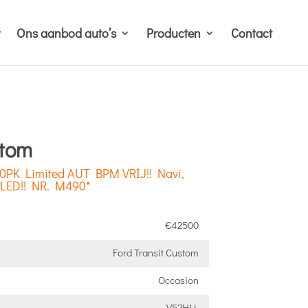
Ons aanbod auto’s
Producten
Contact
stom
70PK Limited AUT BPM VRIJ!! Navi,
 LED!! NR. M490*
€42500
Ford Transit Custom
Occasion
V52HLL