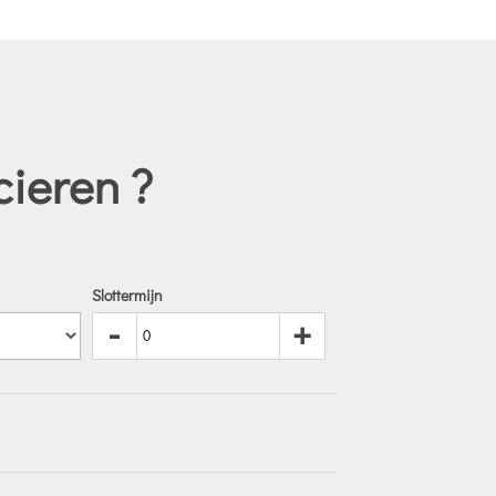
cieren ?
Slottermijn
-
+