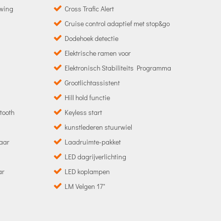
wing
Cross Trafic Alert
Cruise control adaptief met stop&go
Dodehoek detectie
Elektrische ramen voor
Elektronisch Stabiliteits Programma
Grootlichtassistent
Hill hold functie
tooth
Keyless start
kunstlederen stuurwiel
baar
Laadruimte-pakket
LED dagrijverlichting
ar
LED koplampen
LM Velgen 17"