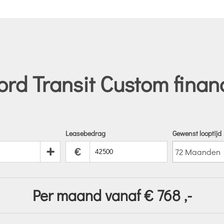
rd Transit Custom finan
Leasebedrag
Gewenst looptijd
+
€
Per maand vanaf €
768
,-