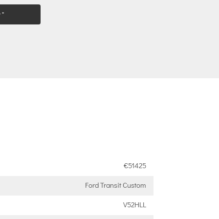
 "
€51425
Ford Transit Custom
V52HLL