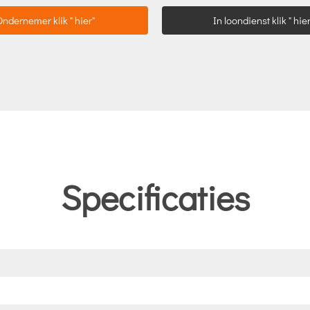
Ondernemer klik " hier"
In loondienst klik " hier
Specificaties