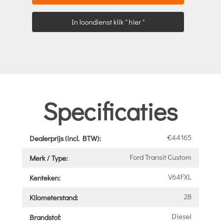
In loondienst klik " hier "
Specificaties
€44165
Dealerprijs (incl. BTW):
Ford Transit Custom
Merk / Type:
V64FXL
Kenteken:
28
Kilometerstand:
Diesel
Brandstof: