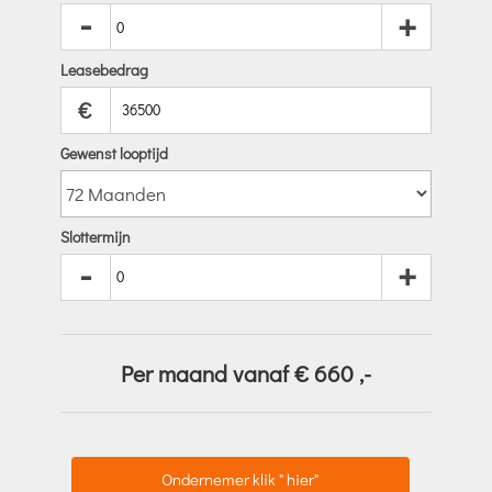
-
+
Leasebedrag
€
Gewenst looptijd
Slottermijn
-
+
Per maand vanaf €
660
,-
Ondernemer klik " hier"