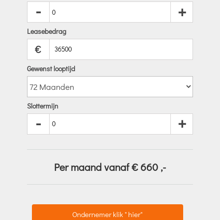
-
+
Leasebedrag
€
Gewenst looptijd
Slottermijn
-
+
Per maand vanaf €
660
,-
Ondernemer klik " hier"