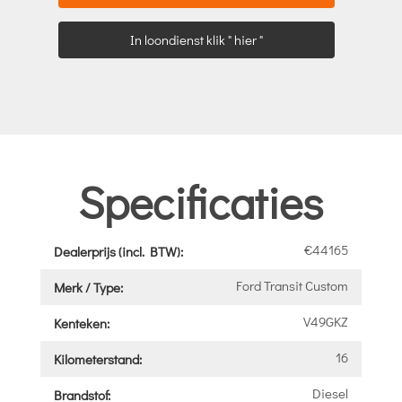
In loondienst klik " hier "
Specificaties
€44165
Dealerprijs (incl. BTW):
Ford Transit Custom
Merk / Type:
V49GKZ
Kenteken:
16
Kilometerstand:
Diesel
Brandstof: