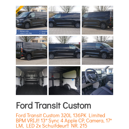
Ford Transit Custom
Ford Transit Custom 320L 136PK Limited
BPM VRIJ!! 13″ Sync 4 Apple CP, Camera, 17″
LM, LED 2x Schuifdeur!! NR. 215