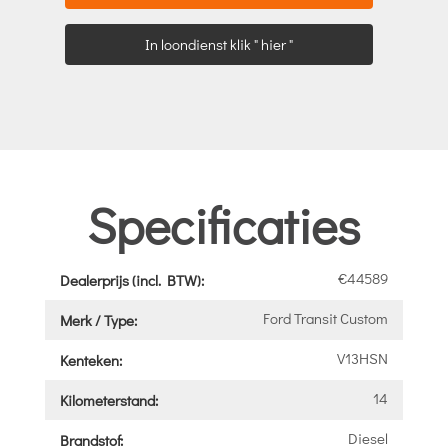
In loondienst klik " hier "
Specificaties
€44589
Dealerprijs (incl. BTW):
Ford Transit Custom
Merk / Type:
V13HSN
Kenteken:
14
Kilometerstand:
Diesel
Brandstof: