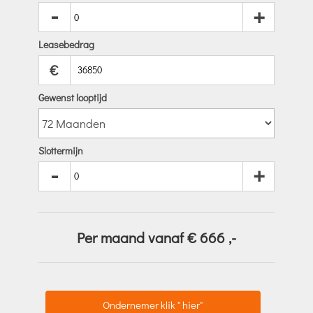
-
+
Leasebedrag
€
Gewenst looptijd
Slottermijn
-
+
Per maand vanaf €
666
,-
Ondernemer klik " hier"