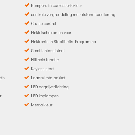
Bumpers in carrosseriekleur
centrale vergrendeling met afstandsbediening
Cruise control
Elektrische ramen voor
Elektronisch Stabiliteits Programma
Grootlichtassistent
Hill hold functie
Keyless start
oth
Laadruimte-pakket
LED dagrijverlichting
r
LED koplampen
Metaalkleur