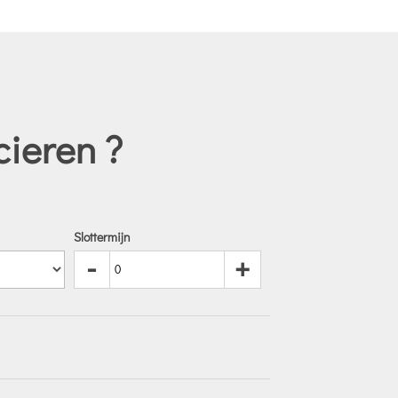
cieren ?
Slottermijn
-
+