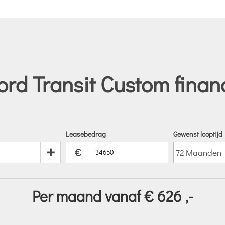
rd Transit Custom finan
Leasebedrag
Gewenst looptijd
+
€
Per maand vanaf €
626
,-