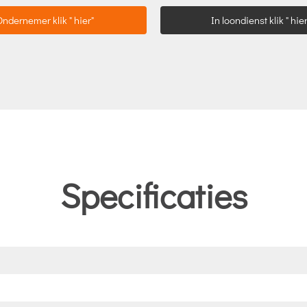
Ondernemer klik " hier"
In loondienst klik " hier
Specificaties