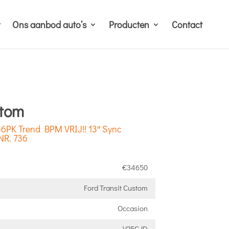
Ons aanbod auto’s
Producten
Contact
stom
36PK Trend BPM VRIJ!! 13″ Sync
NR. 736
€34650
Ford Transit Custom
Occasion
V25GJD