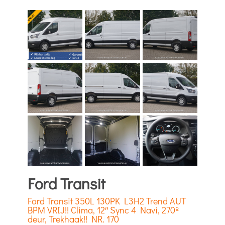
Ford Transit
Ford Transit 350L 130PK L3H2 Trend AUT
BPM VRIJ!! Clima, 12″ Sync 4 Navi, 270º
deur, Trekhaak!! NR. 170