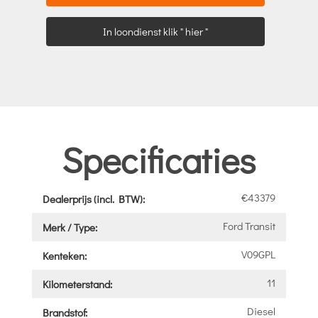
In loondienst klik " hier "
Specificaties
€43379
Dealerprijs (incl. BTW):
Ford Transit
Merk / Type:
V09GPL
Kenteken:
11
Kilometerstand:
Diesel
Brandstof: