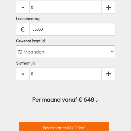
-
+
Leasebedrag
€
Gewenst looptijd
Slottermijn
-
+
Per maand vanaf €
648
,-
Ondernemer klik " hier"