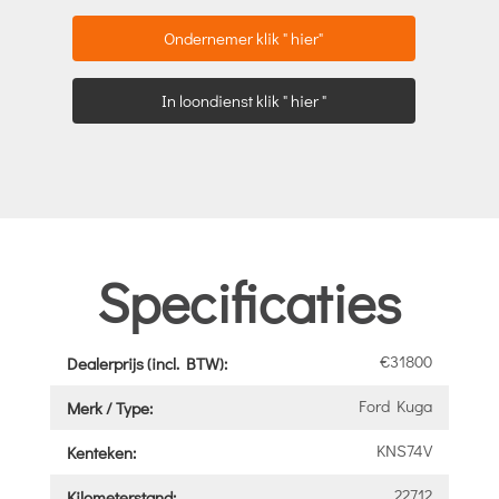
Ondernemer klik " hier"
In loondienst klik " hier "
Specificaties
€31800
Dealerprijs (incl. BTW):
Ford Kuga
Merk / Type:
KNS74V
Kenteken:
22712
Kilometerstand: