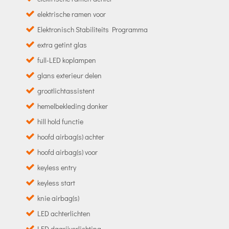
elektrische ramen voor
Elektronisch Stabiliteits Programma
extra getint glas
full-LED koplampen
glans exterieur delen
grootlichtassistent
hemelbekleding donker
hill hold functie
hoofd airbag(s) achter
hoofd airbag(s) voor
keyless entry
keyless start
knie airbag(s)
LED achterlichten
LED dagrijverlichting