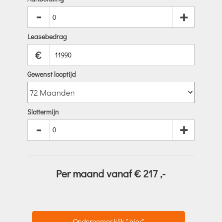
-
+
Leasebedrag
€
Gewenst looptijd
Slottermijn
-
+
Per maand vanaf €
217
,-
Ondernemer klik " hier"