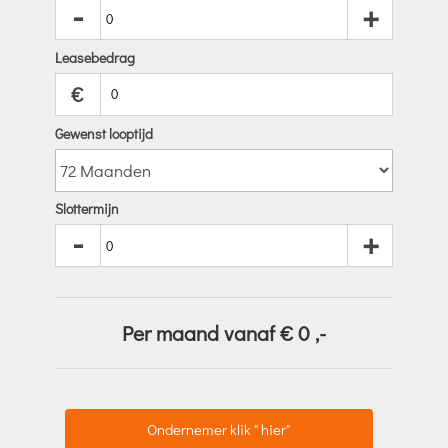
-
+
Leasebedrag
€
Gewenst looptijd
Slottermijn
-
+
Per maand vanaf €
0
,-
Ondernemer klik " hier"