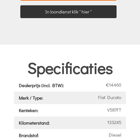
In loondienst klik " hier "
Specificaties
€14460
Dealerprijs (incl. BTW):
Fiat Ducato
Merk / Type:
V587FT
Kenteken:
133245
Kilometerstand:
Diesel
Brandstof: