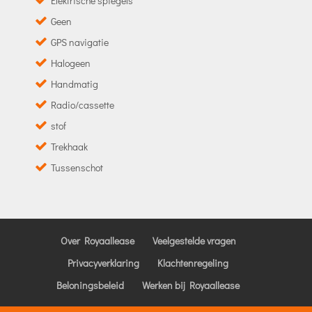
Elektrische spiegels
Geen
GPS navigatie
Halogeen
Handmatig
Radio/cassette
stof
Trekhaak
Tussenschot
Over Royaallease
Veelgestelde vragen
Privacyverklaring
Klachtenregeling
Beloningsbeleid
Werken bij Royaallease