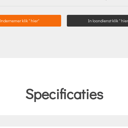
Ondernemer klik " hier"
In loondienst klik " hier
Specificaties