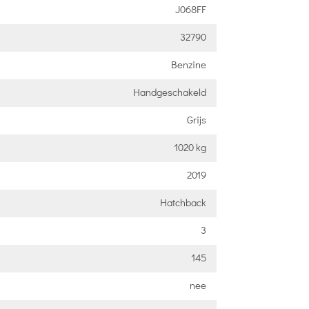
J068FF
32790
Benzine
Handgeschakeld
Grijs
1020 kg
2019
Hatchback
3
145
nee