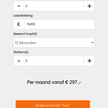
-
+
Leasebedrag
€
Gewenst looptijd
Slottermijn
-
+
Per maand vanaf €
297
,-
Ondernemer klik " hier"