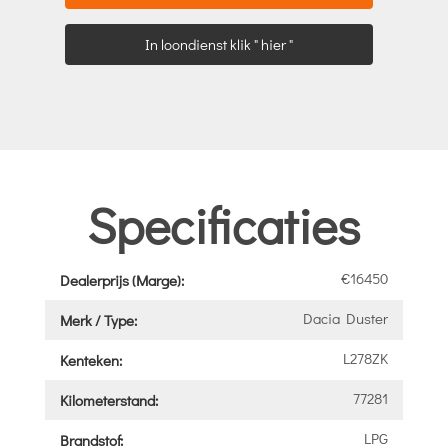
In loondienst klik " hier "
Specificaties
€16450
Dealerprijs (Marge):
Dacia Duster
Merk / Type:
L278ZK
Kenteken:
77281
Kilometerstand:
LPG
Brandstof: