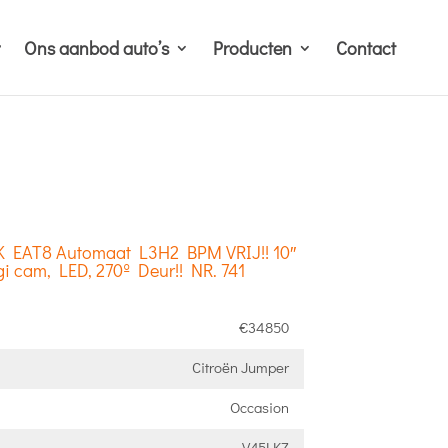
Ons aanbod auto’s
Producten
Contact
PK EAT8 Automaat L3H2 BPM VRIJ!! 10″
i cam, LED, 270º Deur!! NR. 741
€34850
Citroën Jumper
Occasion
V45LKZ