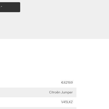
 "
€42169
Citroën Jumper
V45LKZ