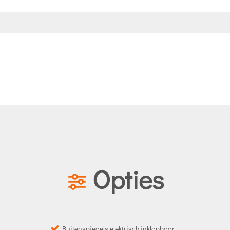
Opties
Buitenspiegels elektrisch inklapbaar