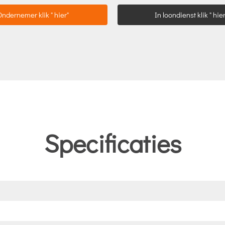
Ondernemer klik " hier"
In loondienst klik " hier
Specificaties