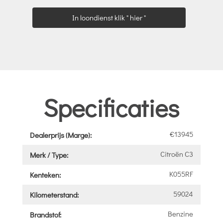
In loondienst klik " hier "
Specificaties
€13945
Dealerprijs (Marge):
Citroën C3
Merk / Type:
K055RF
Kenteken:
59024
Kilometerstand:
Benzine
Brandstof: