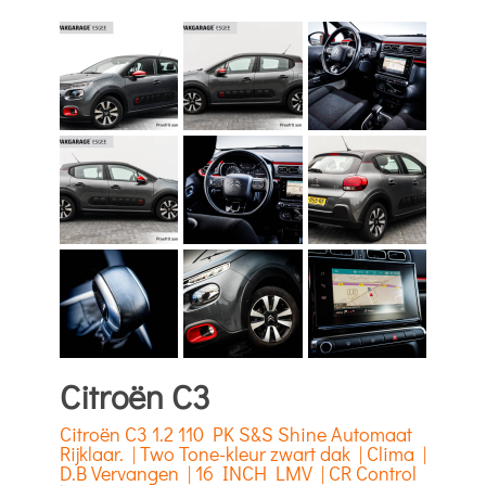
Citroën C3
Citroën C3 1.2 110 PK S&S Shine Automaat
Rijklaar. | Two Tone-kleur zwart dak | Clima |
D.B Vervangen | 16 INCH LMV | CR Control