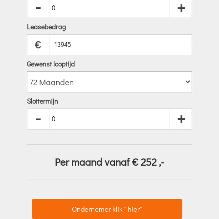
-
+
Leasebedrag
€
Gewenst looptijd
Slottermijn
-
+
Per maand vanaf €
252
,-
Ondernemer klik " hier"