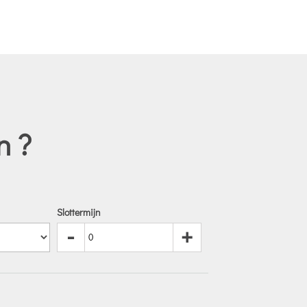
n ?
Slottermijn
-
+