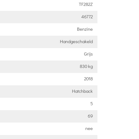
TF282Z
46772
Benzine
Handgeschakeld
Grijs
830 kg
2018
Hatchback
5
69
nee