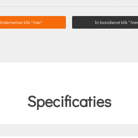
Ondernemer klik " hier"
In loondienst klik " hier
Specificaties