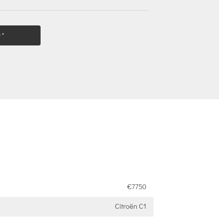
 "
€7750
Citroën C1