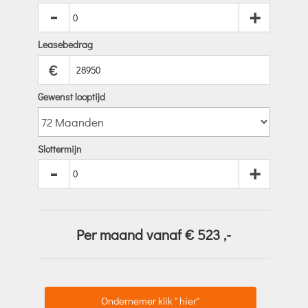
-
+
Leasebedrag
€
Gewenst looptijd
Slottermijn
-
+
Per maand vanaf €
523
,-
Ondernemer klik " hier"