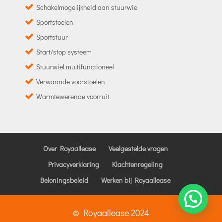
Schakelmogelijkheid aan stuurwiel
Sportstoelen
Sportstuur
Start/stop systeem
Stuurwiel multifunctioneel
Verwarmde voorstoelen
Warmtewerende voorruit
Over Royaallease
Veelgestelde vragen
Privacyverklaring
Klachtenregeling
Beloningsbeleid
Werken bij Royaallease
© Royaallease 2024