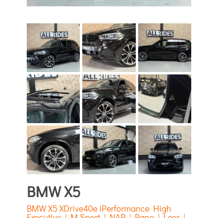
BMW X5
BMW X5 XDrive40e iPerformance High
Executive | M Sport | NAP | Pano | Leer |