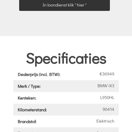
In loondienst klik " hier "
Specificaties
€36949
Dealerprijs (incl. BTW):
BMW iX3
Merk / Type:
L950HL
Kenteken:
90414
Kilometerstand:
Elektrisch
Brandstof: