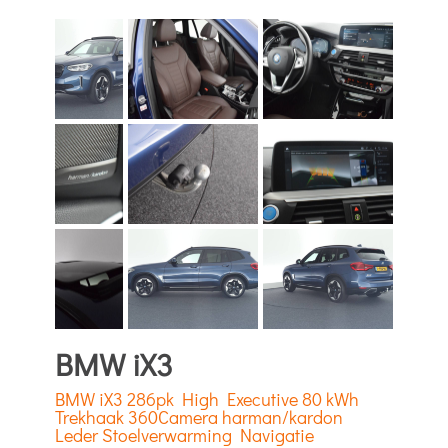
BMW iX3
BMW iX3 286pk High Executive 80 kWh
Trekhaak 360Camera harman/kardon
Leder Stoelverwarming Navigatie