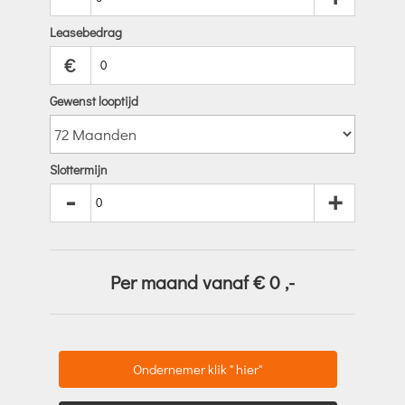
Leasebedrag
€
Gewenst looptijd
Slottermijn
-
+
Per maand vanaf €
0
,-
Ondernemer klik " hier"