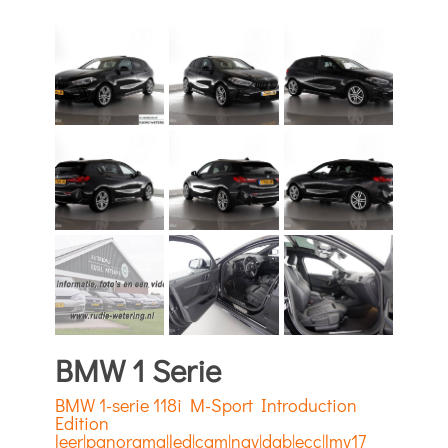
BMW 1 Serie
BMW 1-serie 118i M-Sport Introduction
Edition
leer|panorama|led|cam|nav|dab|ecc|lmv17