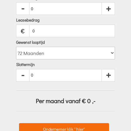
-
+
Leasebedrag
€
Gewenst looptijd
Slottermijn
-
+
Per maand vanaf €
0
,-
Ondernemer klik " hier"