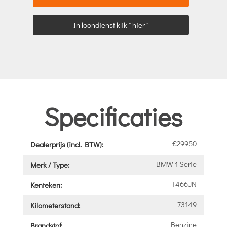
In loondienst klik " hier "
Specificaties
€29950
Dealerprijs (incl. BTW):
BMW 1 Serie
Merk / Type:
T466JN
Kenteken:
73149
Kilometerstand:
Benzine
Brandstof: