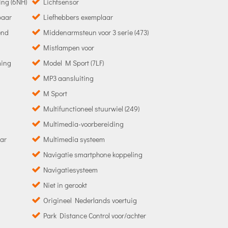
ing (6NH)
Lichtsensor
baar
Liefhebbers exemplaar
end
Middenarmsteun voor 3 serie (473)
Mistlampen voor
ming
Model M Sport (7LF)
MP3 aansluiting
M Sport
Multifunctioneel stuurwiel (249)
Multimedia-voorbereiding
aar
Multimedia systeem
Navigatie smartphone koppeling
Navigatiesysteem
Niet in gerookt
Origineel Nederlands voertuig
Park Distance Control voor/achter