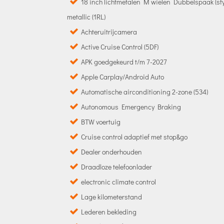
18 inch lichtmetalen M wielen Dubbelspaak (styl
metallic (1RL)
Achteruitrijcamera
Active Cruise Control (5DF)
APK goedgekeurd t/m 7-2027
Apple Carplay/Android Auto
Automatische airconditioning 2-zone (534)
Autonomous Emergency Braking
BTW voertuig
Cruise control adaptief met stop&go
Dealer onderhouden
Draadloze telefoonlader
electronic climate control
Lage kilometerstand
Lederen bekleding