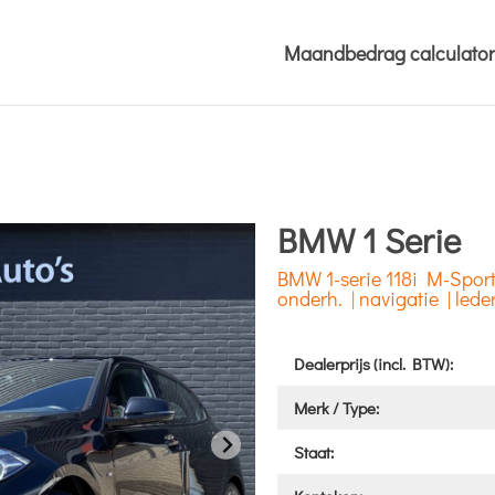
Maandbedrag calculator
BMW 1 Serie
BMW 1-serie 118i M-Sport 
onderh. | navigatie | led
Dealerprijs (incl. BTW):
Merk / Type:
Staat: