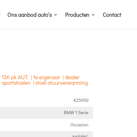
Ons aanbod auto’s
Producten
Contact
136 pk AUT. | 1e eigenaar | dealer
er sportstoelen | stoel-stuurverwarming
€25950
BMW 1 Serie
Occasion
N658BG