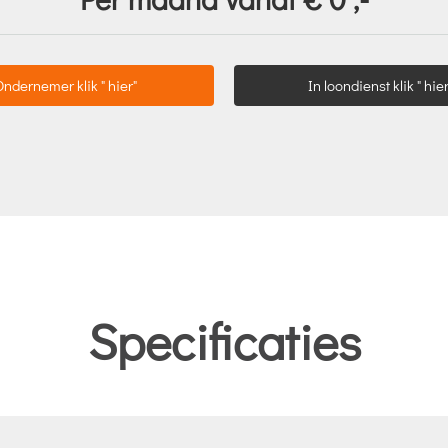
Ondernemer klik " hier"
In loondienst klik " hier
Specificaties