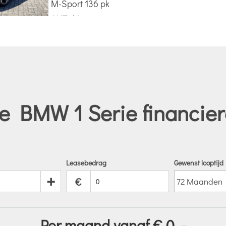
e BMW 1 Serie financier
Leasebedrag
Gewenst looptijd
+
€
Per maand vanaf €
0
,-