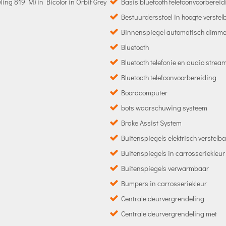
ing 819 M) in Bicolor in Orbit Grey
Basis bluetooth telefoonvoorbereid
Bestuurdersstoel in hoogte verstel
Binnenspiegel automatisch dimm
Bluetooth
Bluetooth telefonie en audio strea
Bluetooth telefoonvoorbereiding
Boordcomputer
bots waarschuwing systeem
Brake Assist System
Buitenspiegels elektrisch verstelb
Buitenspiegels in carrosseriekleur
Buitenspiegels verwarmbaar
Bumpers in carrosseriekleur
Centrale deurvergrendeling
Centrale deurvergrendeling met