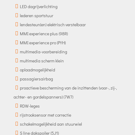
LED dagrijverlichting
lederen sportstuur
lendesteun(en) elektrisch verstelbaar
MMI experience plus (98R)
MMI experience pro (PYH)
multimedia-voorbereiding
multimedia scherm klein
oplaadmogelijkheid
passagiersairbag
proactieve bescherming van de inzittenden (voor-, zij-,
achter- en gordelspanners) (7W7)
RDW-leges
rijstrooksensor met correctie
schakelmogelijkheid aan stuurwiel
S line dakspoiler (5J1)