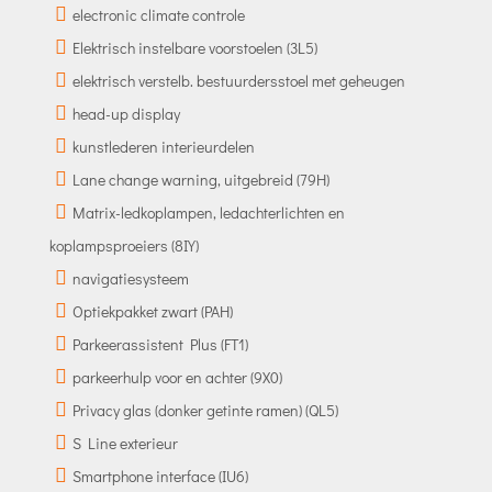
electronic climate controle
Elektrisch instelbare voorstoelen (3L5)
elektrisch verstelb. bestuurdersstoel met geheugen
head-up display
kunstlederen interieurdelen
Lane change warning, uitgebreid (79H)
Matrix-ledkoplampen, ledachterlichten en
koplampsproeiers (8IY)
navigatiesysteem
Optiekpakket zwart (PAH)
Parkeerassistent Plus (FT1)
parkeerhulp voor en achter (9X0)
Privacy glas (donker getinte ramen) (QL5)
S Line exterieur
Smartphone interface (IU6)