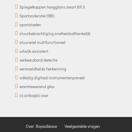
Spiegelkappen hoogglans zwart (6FJ)
Sportonderstel (1BE)
sportstoelen
stuurbekrachtiging snelheidsafhankelijk
stuurwiel multifunctioneel
uitwijk assistent
verkeersbord detectie
vermoeidheids herkenning
volledig digitaal instrumentenpaneel
warmtewerend glas
zij airbag(s) voor
Over Royaallease
Veelgestelde vragen