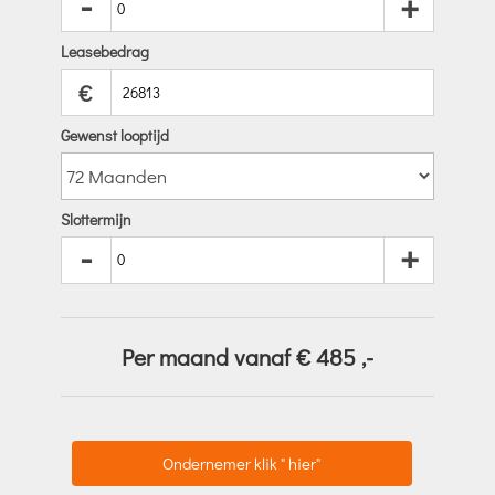
-
+
Leasebedrag
€
Gewenst looptijd
Slottermijn
-
+
Per maand vanaf €
485
,-
Ondernemer klik " hier"