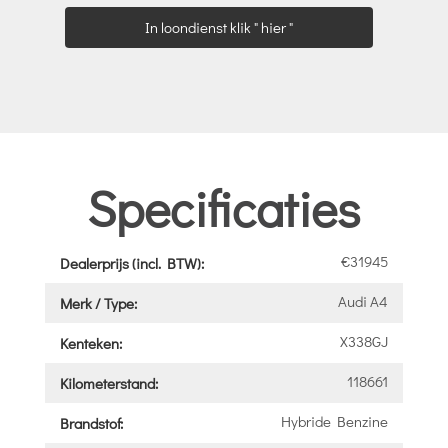
In loondienst klik " hier "
Specificaties
€31945
Dealerprijs (incl. BTW):
Audi A4
Merk / Type:
X338GJ
Kenteken:
118661
Kilometerstand:
Hybride Benzine
Brandstof: