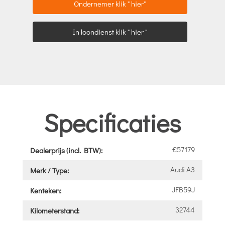
Ondernemer klik " hier"
In loondienst klik " hier "
Specificaties
€57179
Dealerprijs (incl. BTW):
Audi A3
Merk / Type:
JFB59J
Kenteken:
32744
Kilometerstand: