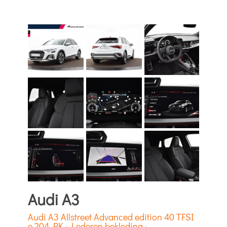
Audi A3
Audi A3 Allstreet Advanced edition 40 TFSI
e 204 PK · Lederen bekleding ·