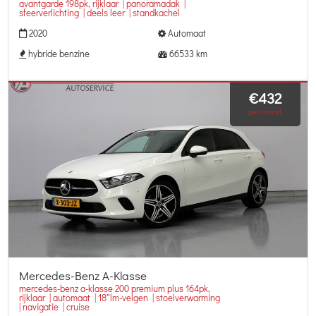
avantgarde 198pk, rijklaar | panoramadak |
sfeerverlichting | deels leer | standkachel
2020
Automaat
hybride benzine
66533 km
€432
per maand
Mercedes-Benz A-Klasse
mercedes-benz a-klasse 200 premium plus 164pk,
rijklaar | automaat | 18″lm-velgen | stoelverwarming
| navigatie | cruise