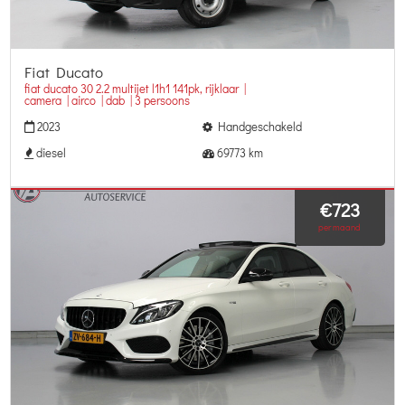
Fiat Ducato
fiat ducato 30 2.2 multijet l1h1 141pk, rijklaar |
camera | airco | dab | 3 persoons
2023
Handgeschakeld
diesel
69773 km
€723
per maand