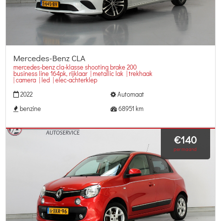
Mercedes-Benz CLA
mercedes-benz cla-klasse shooting brake 200
business line 164pk, rijklaar | metallic lak | trekhaak
| camera | led | elec-achterklep
2022
Automaat
benzine
68951 km
€140
per maand