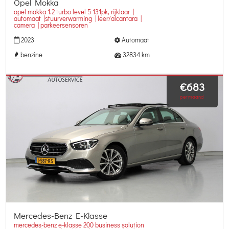
Opel Mokka
opel mokka 1.2 turbo level 5 131pk, rijklaar |
automaat |stuurverwarming | leer/alcantara |
camera | parkeersensoren
2023
Automaat
benzine
32834 km
€683
per maand
Mercedes-Benz E-Klasse
mercedes-benz e-klasse 200 business solution