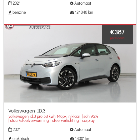
2021
Automaat
benzine
124846 km
€387
per maand
Volkswagen ID.3
volkswagen id.3 pro 58 kwh 146pk, rijklaar | soh 95%
| stuur/stoelverwarming | sfeerverlichting | carplay
2021
Automaat
elektrisch
18001 km