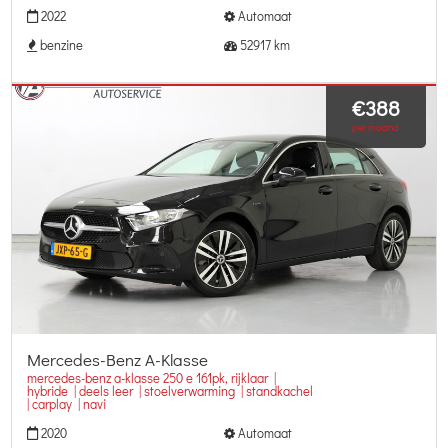
2022
Automaat
benzine
52917 km
€388
per maand
Mercedes-Benz A-Klasse
mercedes-benz a-klasse 250 e 161pk, rijklaar |
hybride | deels leer | stoelverwarming | standkachel
| carplay | navi
2020
Automaat