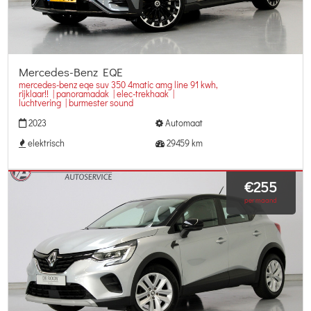
Mercedes-Benz EQE
mercedes-benz eqe suv 350 4matic amg line 91 kwh,
rijklaar!! | panoramadak | elec-trekhaak |
luchtvering | burmester sound
2023
Automaat
elektrisch
29459 km
€255
per maand