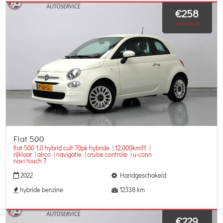
€258
per maand
Fiat 500
fiat 500 1.0 hybrid cult 70pk hybride | 12.000km!!!! |
rijklaar | airco | navigatie | cruise controle | u-conn
navi touch 7
2022
Handgeschakeld
hybride benzine
12338 km
€229