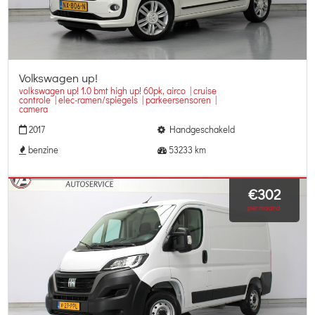
Volkswagen up!
volkswagen up! 1.0 bmt high up! 60pk, airco | cruise
controle | elec-ramen/spiegels | parkeersensoren |
camera
2017
Handgeschakeld
benzine
53233 km
€302
per maand