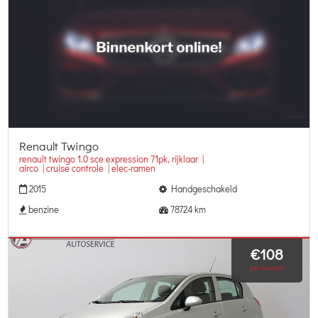
Renault Twingo
renault twingo 1.0 sce expression 71pk, rijklaar |
airco | cruise controle | elec-ramen
2015
Handgeschakeld
benzine
78724 km
€108
per maand