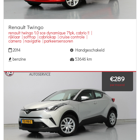
Renault Twingo
renault twingo 1.0 sce dynamique 71pk, cabrio !! |
rijklaar | softtop | cabriokap | cruise controle |
camera | navigatie | parkeersensoren
2014
Handgeschakeld
benzine
53646 km
€289
per maand