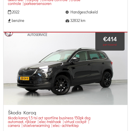
controle | parkeersensoren
2022
Handgeschakeld
benzine
32832 km
€414
per maand
Škoda Karoq
škoda karoq 1.5 tsi act sportline business 150pk dsg
automaat, rijklaar | elec-trekhaak | virtual cockpit |
camera | stoelverwarming | elec- achterklep