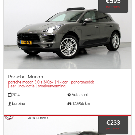
€595
per maand
Porsche Macan
porsche macan 3.0 s 340pk | rijklaar | panoramadak
| leer | navigatie | stoelverwarming
2014
Automaat
benzine
120966 km
€233
per maand