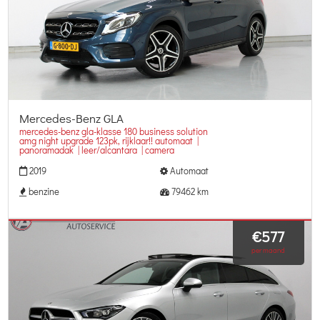
Mercedes-Benz GLA
mercedes-benz gla-klasse 180 business solution
amg night upgrade 123pk, rijklaar!! automaat |
panoramadak | leer/alcantara | camera
2019
Automaat
benzine
79462 km
€577
per maand