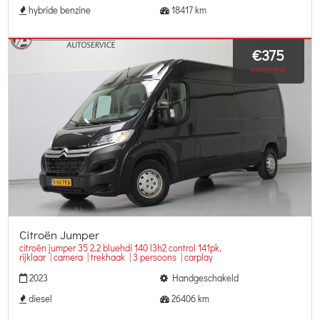
hybride benzine
18417 km
€375
per maand
Citroën Jumper
citroën jumper 35 2.2 bluehdi 140 l3h2 control 141pk,
rijklaar | camera | trekhaak | 3 persoons | carplay
2023
Handgeschakeld
diesel
26406 km