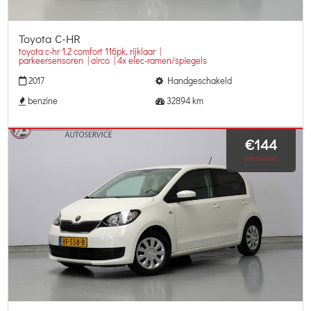
Toyota C-HR
toyota c-hr 1.2 comfort 116pk, rijklaar |
parkeersensoren | airco | 4x elec-ramen/spiegels
2017
Handgeschakeld
benzine
32894 km
€144
per maand