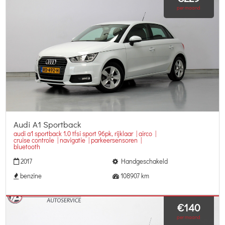
per maand
Audi A1 Sportback
audi a1 sportback 1.0 tfsi sport 96pk, rijklaar | airco |
cruise controle | navigatie | parkeersensoren |
bluetooth
2017
Handgeschakeld
benzine
108907 km
€140
per maand