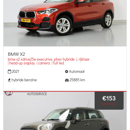
BMW X2
bmw x2 xdrive25e executive, phev hybride |, rijklaar
| head-up siaplay | camera | full led
2021
Automaat
hybride benzine
25885 km
€153
per maand