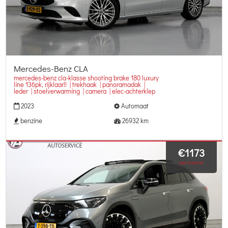
Mercedes-Benz CLA
mercedes-benz cla-klasse shooting brake 180 luxury
line 136pk, rijklaar!! | trekhaak | panoramadak |
leder | stoelverwarming | camera | elec-achterklep
2023
Automaat
benzine
26932 km
€1173
per maand