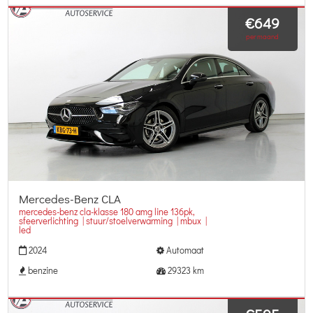
€649
per maand
Mercedes-Benz CLA
mercedes-benz cla-klasse 180 amg line 136pk,
sfeerverlichting | stuur/stoelverwarming | mbux |
led
2024
Automaat
benzine
29323 km