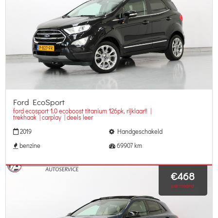
Ford EcoSport
ford ecosport 1.0 ecoboost titanium 126pk, rijklaar!! |
trekhaak | carplay | deels leer
2019
Handgeschakeld
benzine
69907 km
€468
per maand