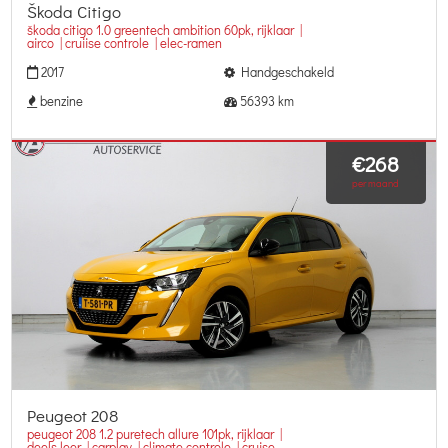
Škoda Citigo
škoda citigo 1.0 greentech ambition 60pk, rijklaar |
airco | cruiise controle | elec-ramen
2017
Handgeschakeld
benzine
56393 km
€268
per maand
Peugeot 208
peugeot 208 1.2 puretech allure 101pk, rijklaar |
deels leer | carplay | climate controle | cruise