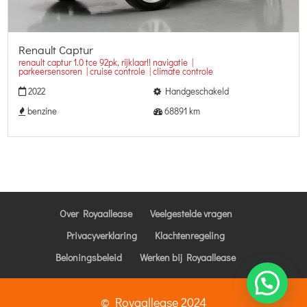
Renault Captur
renault captur 1.0 tce 92pk, rijklaar!! navigatie |
parkeersensoren | cruise controle | climate controle
2022
Handgeschakeld
benzine
68891 km
Over Royaallease
Veelgestelde vragen
Privacyverklaring
Klachtenregeling
Beloningsbeleid
Werken bij Royaallease
© Royaallease 2024