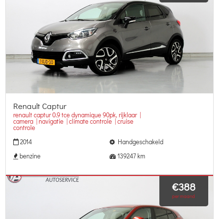
Renault Captur
renault captur 0.9 tce dynamique 90pk, rijklaar |
camera | navigatie | climate controle | cruise
controle
2014
Handgeschakeld
benzine
139247 km
€388
per maand