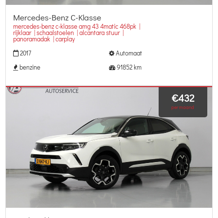
Mercedes-Benz C-Klasse
mercedes-benz c-klasse amg 43 4matic 468pk |
rijklaar | schaalstoelen | alcantara stuur |
panoramadak | carplay
2017
Automaat
benzine
91852 km
€432
per maand