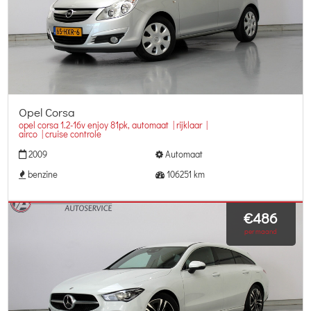
Opel Corsa
opel corsa 1.2-16v enjoy 81pk, automaat | rijklaar |
airco | cruise controle
2009
Automaat
benzine
106251 km
€486
per maand