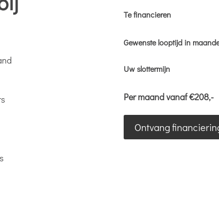
ij
Te financieren
Gewenste looptijd in maand
land
Uw slottermijn
Per maand vanaf €
208
,-
rs
Ontvang financierin
s