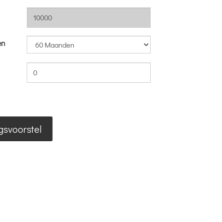
en
gsvoorstel