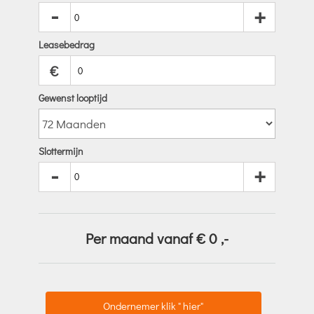
-
+
Leasebedrag
€
Gewenst looptijd
Slottermijn
-
+
Per maand vanaf €
0
,-
Ondernemer klik " hier"