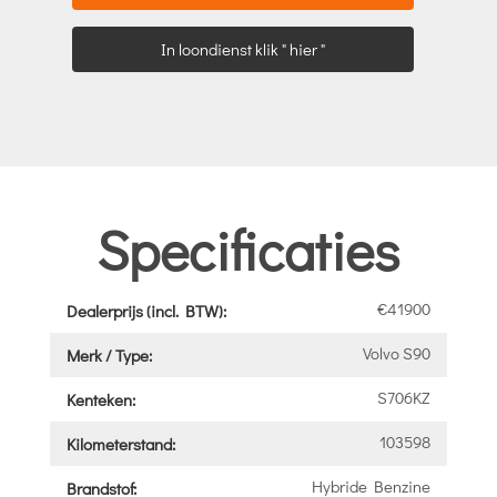
In loondienst klik " hier "
Specificaties
€41900
Dealerprijs (incl. BTW):
Volvo S90
Merk / Type:
S706KZ
Kenteken:
103598
Kilometerstand:
Hybride Benzine
Brandstof: