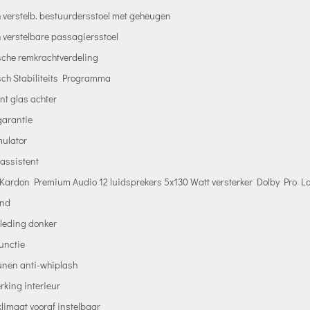
h verstelb. bestuurdersstoel met geheugen
h verstelbare passagiersstoel
sche remkrachtverdeling
sch Stabiliteits Programma
int glas achter
garantie
mulator
tassistent
ardon Premium Audio 12 luidsprekers 5x130 Watt versterker Dolby Pro L
und
leding donker
functie
unen anti-whiplash
king interieur
klimaat vooraf instelbaar