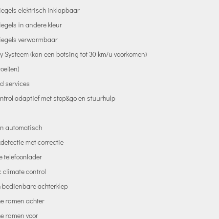
egels elektrisch inklapbaar
egels in andere kleur
iegels verwarmbaar
ty Systeem (kan een botsing tot 30 km/u voorkomen)
oel(en)
d services
ntrol adaptief met stop&go en stuurhulp
en automatisch
etectie met correctie
 telefoonlader
c climate control
h bedienbare achterklep
he ramen achter
he ramen voor