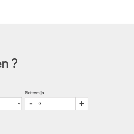
n ?
Slottermijn
-
+