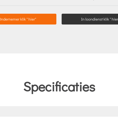
Ondernemer klik " hier"
In loondienst klik " hier
Specificaties