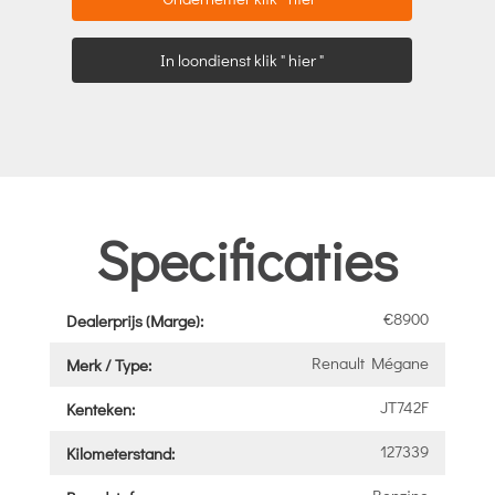
In loondienst klik " hier "
Specificaties
€8900
Dealerprijs (Marge):
Renault Mégane
Merk / Type:
JT742F
Kenteken:
127339
Kilometerstand:
Benzine