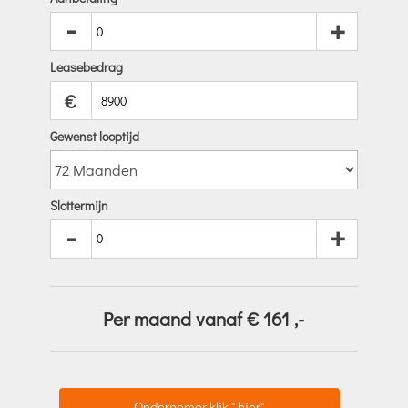
-
+
Leasebedrag
€
Gewenst looptijd
Slottermijn
-
+
Per maand vanaf €
161
,-
Ondernemer klik " hier"