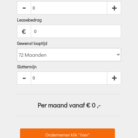
-
+
Leasebedrag
€
Gewenst looptijd
Slottermijn
-
+
Per maand vanaf €
0
,-
Ondernemer klik " hier"