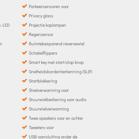
Parkeersensoren voor
Privacy glass
de LED
Projectie koplampen
Regensensor
in
Ruimtebesparend reservewiel
Schakelflippers
Smart key met start/stop knop
Snelheidsbordenherkenning (SLIF)
Startblokkering
Stoelverwarming voor
Stuurwielbediening voor audio
Stuurwielverwarming
Twee speakers voor en achter
Tweeters voor
USB-aansluiting onder de