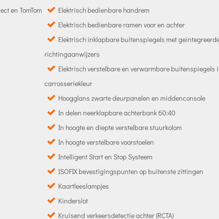
nect en TomTom
Elektrisch bedienbare handrem
Elektrisch bedienbare ramen voor en achter
Elektrisch inklapbare buitenspiegels met geïntegreer
richtingaanwijzers
Elektrisch verstelbare en verwarmbare buitenspiegels 
carrosseriekleur
Hoogglans zwarte deurpanelen en middenconsole
In delen neerklapbare achterbank 60:40
In hoogte en diepte verstelbare stuurkolom
In hoogte verstelbare voorstoelen
Intelligent Start en Stop Systeem
ISOFIX bevestigingspunten op buitenste zittingen
Kaartleeslampjes
Kinderslot
Kruisend verkeersdetectie achter (RCTA)