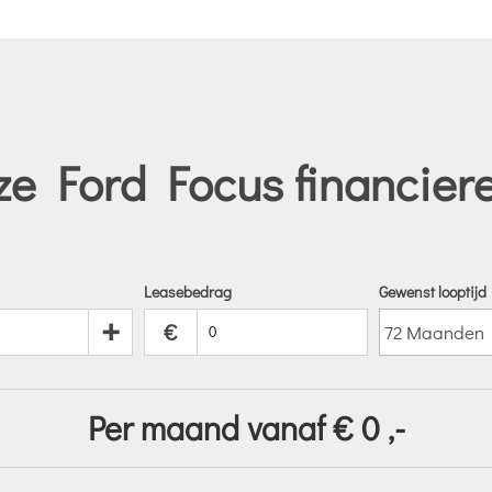
e Ford Focus financier
Leasebedrag
Gewenst looptijd
+
€
Per maand vanaf €
0
,-