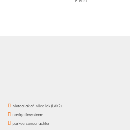
Euro 6
Metaallak of Mica lak (LAK2)
navigatiesysteem
parkeersensor achter