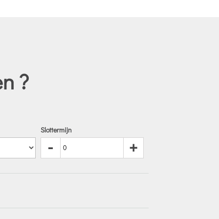
en ?
Slottermijn
-
+