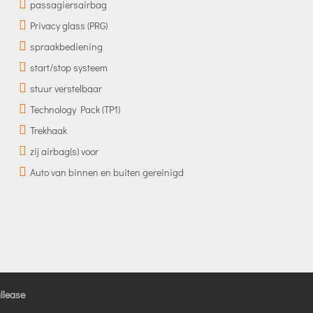
passagiersairbag
Privacy glass (PRG)
spraakbediening
start/stop systeem
stuur verstelbaar
Technology Pack (TP1)
Trekhaak
zij airbag(s) voor
Auto van binnen en buiten gereinigd
llease