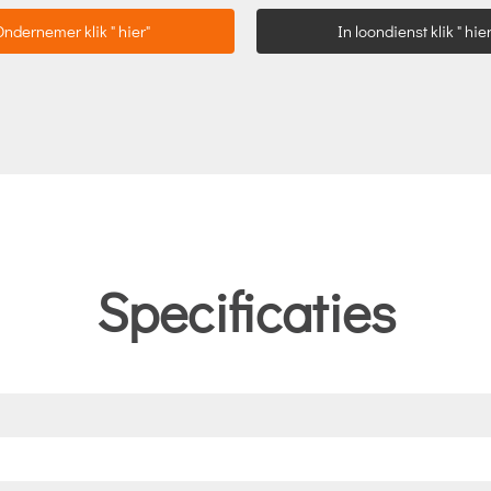
Ondernemer klik " hier"
In loondienst klik " hier
Specificaties