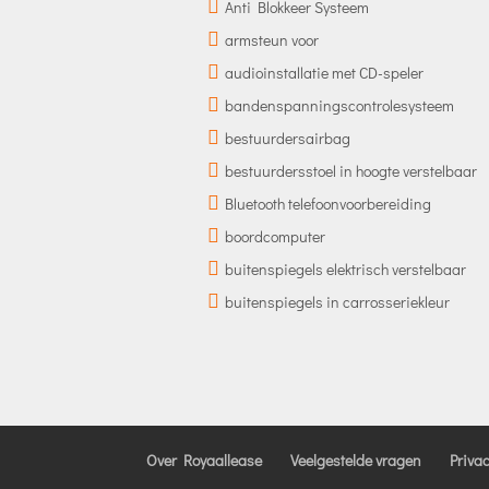
Anti Blokkeer Systeem
armsteun voor
audioinstallatie met CD-speler
bandenspanningscontrolesysteem
bestuurdersairbag
bestuurdersstoel in hoogte verstelbaar
Bluetooth telefoonvoorbereiding
boordcomputer
buitenspiegels elektrisch verstelbaar
buitenspiegels in carrosseriekleur
Over Royaallease
Veelgestelde vragen
Priva