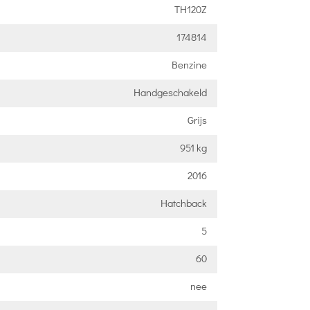
TH120Z
174814
Benzine
Handgeschakeld
Grijs
951 kg
2016
Hatchback
5
60
nee