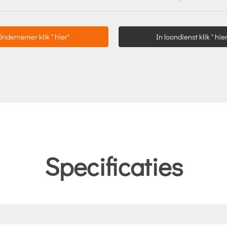
Ondernemer klik " hier"
In loondienst klik " hier
Specificaties