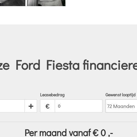
e Ford Fiesta financier
Leasebedrag
Gewenst looptijd
+
€
Per maand vanaf €
0
,-