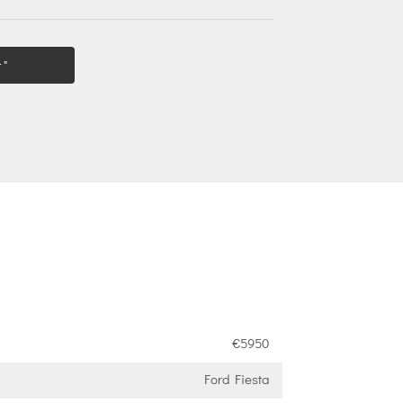
 "
€5950
Ford Fiesta