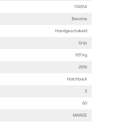
174814
Benzine
Handgeschakeld
Grijs
951 kg
2016
Hatchback
5
60
MARGE