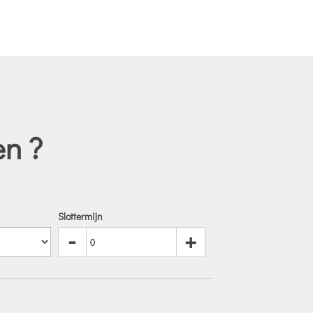
en ?
Slottermijn
-
+