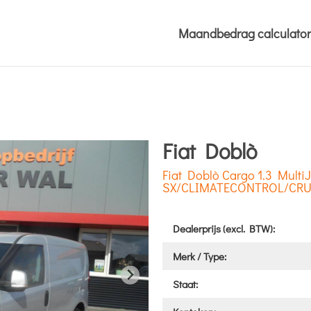
Maandbedrag calculator
Fiat Doblò
Fiat Doblò Cargo 1.3 MultiJ
SX/CLIMATECONTROL/CR
Dealerprijs (excl. BTW):
Merk / Type:
Staat: