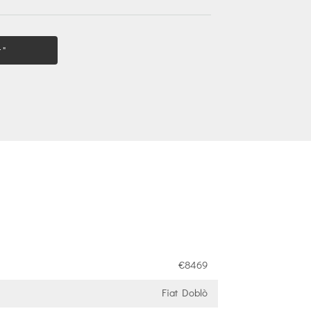
 "
€8469
Fiat Doblò