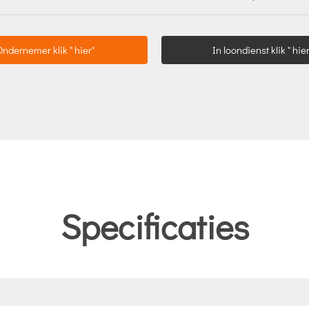
Ondernemer klik " hier"
In loondienst klik " hier
Specificaties