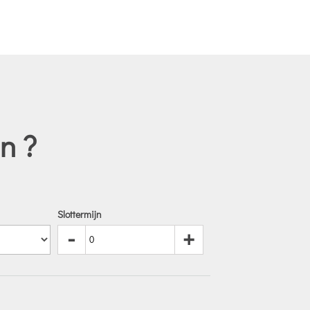
n ?
Slottermijn
-
+