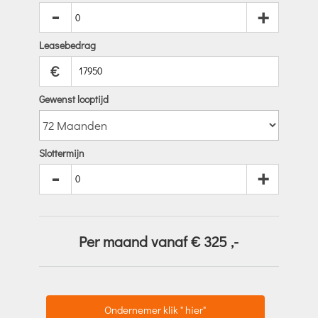
-
+
Leasebedrag
€
Gewenst looptijd
Slottermijn
-
+
Per maand vanaf €
325
,-
Ondernemer klik " hier"