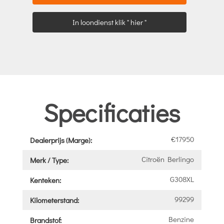
In loondienst klik " hier "
Specificaties
€17950
Dealerprijs (Marge):
Citroën Berlingo
Merk / Type:
G308XL
Kenteken:
99299
Kilometerstand:
Benzine
Brandstof: