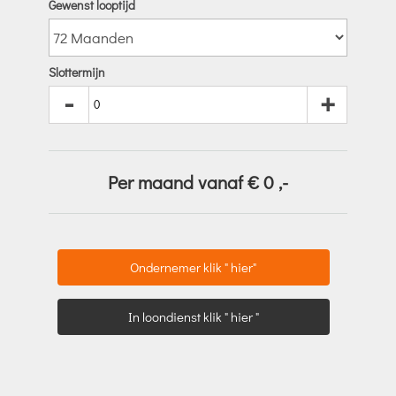
Gewenst looptijd
Slottermijn
-
+
Per maand vanaf €
0
,-
Ondernemer klik " hier"
In loondienst klik " hier "