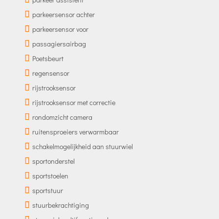
parkeersensor achter
parkeersensor voor
passagiersairbag
Poetsbeurt
regensensor
rijstrooksensor
rijstrooksensor met correctie
rondomzicht camera
ruitensproeiers verwarmbaar
schakelmogelijkheid aan stuurwiel
sportonderstel
sportstoelen
sportstuur
stuurbekrachtiging