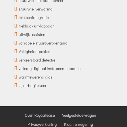
stuurwiel multifunctioneel
stuurwiel verwarmd
telefoonintegratie
trekhaak uitklapbaar
uitwijk assistent
variabele stuuroverbrenging
Veiligheids-pakket
verkeersbord detectie
volledig digitaal instrumentenpaneel
warmtewerend glas
zij airbag(s) voor
Over Royaallease
Veelgestelde vragen
Privacyverklaring
Klachtenregeling