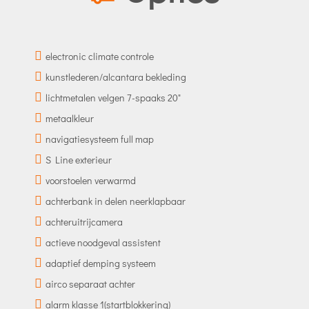
electronic climate controle
kunstlederen/alcantara bekleding
lichtmetalen velgen 7-spaaks 20"
metaalkleur
navigatiesysteem full map
S Line exterieur
voorstoelen verwarmd
achterbank in delen neerklapbaar
achteruitrijcamera
actieve noodgeval assistent
adaptief demping systeem
airco separaat achter
alarm klasse 1(startblokkering)